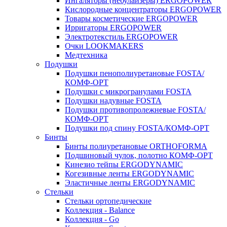
Ингаляторы (небулайзеры) ERGOPOWER
Кислородные концентраторы ERGOPOWER
Товары косметические ERGOPOWER
Ирригаторы ERGOPOWER
Электротекстиль ERGOPOWER
Очки LOOKMAKERS
Медтехника
Подушки
Подушки пенополиуретановые FOSTA/
КОМФ-ОРТ
Подушки с микрогранулами FOSTA
Подушки надувные FOSTA
Подушки противопролежневые FOSTA/
КОМФ-ОРТ
Подушки под спину FOSTA/КОМФ-ОРТ
Бинты
Бинты полиуретановые ORTHOFORMA
Подшиновый чулок, полотно КОМФ-ОРТ
Кинезио тейпы ERGODYNAMIC
Когезивные ленты ERGODYNAMIC
Эластичные ленты ERGODYNAMIC
Стельки
Стельки ортопедические
Коллекция - Balance
Коллекция - Go