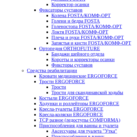
Корректор осанки
Фиксаторы суставов
Колена FOSTA/КОМФ-ОРТ
Голени и бедра FOSTA
Голеностопа FOSTA/КОМФ-ОРТ
Локтя FOSTA/КОМФ-ОРТ
Плеча и руки FOSTA/КОМФ-ОРТ
Запястья и кисти FOSTA/КОМФ-ОРТ
Ортопедия ORTHOFUTURE
Бандажи шейного отдела
Корсеты и корректоры осанки
Фиксторы суставов
Средства реабилитации
Кровати медицинские ERGOFORCE
Трости ERGOFORCE
Трости
Трости для скандинавской ходьбы
Костыли ERGOFORCE
Ходунки и роллейторы ERGOFORCE
Кресла-туалеты ERGOFORCE
Кресла-коляски ERGOFORCE
ТСР разное (ледоступы COMFORMA)
Приспособления для ванны и туалета
Аксессуары для туалета "Утка"
Приспособления в ванну