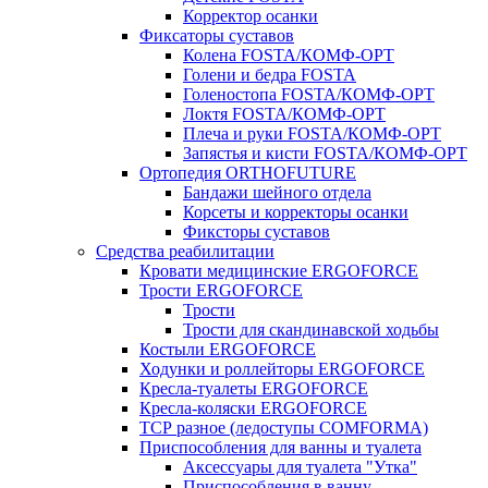
Корректор осанки
Фиксаторы суставов
Колена FOSTA/КОМФ-ОРТ
Голени и бедра FOSTA
Голеностопа FOSTA/КОМФ-ОРТ
Локтя FOSTA/КОМФ-ОРТ
Плеча и руки FOSTA/КОМФ-ОРТ
Запястья и кисти FOSTA/КОМФ-ОРТ
Ортопедия ORTHOFUTURE
Бандажи шейного отдела
Корсеты и корректоры осанки
Фиксторы суставов
Средства реабилитации
Кровати медицинские ERGOFORCE
Трости ERGOFORCE
Трости
Трости для скандинавской ходьбы
Костыли ERGOFORCE
Ходунки и роллейторы ERGOFORCE
Кресла-туалеты ERGOFORCE
Кресла-коляски ERGOFORCE
ТСР разное (ледоступы COMFORMA)
Приспособления для ванны и туалета
Аксессуары для туалета "Утка"
Приспособления в ванну