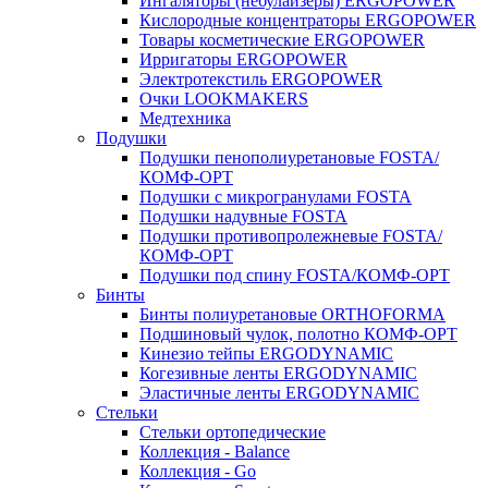
Ингаляторы (небулайзеры) ERGOPOWER
Кислородные концентраторы ERGOPOWER
Товары косметические ERGOPOWER
Ирригаторы ERGOPOWER
Электротекстиль ERGOPOWER
Очки LOOKMAKERS
Медтехника
Подушки
Подушки пенополиуретановые FOSTA/
КОМФ-ОРТ
Подушки с микрогранулами FOSTA
Подушки надувные FOSTA
Подушки противопролежневые FOSTA/
КОМФ-ОРТ
Подушки под спину FOSTA/КОМФ-ОРТ
Бинты
Бинты полиуретановые ORTHOFORMA
Подшиновый чулок, полотно КОМФ-ОРТ
Кинезио тейпы ERGODYNAMIC
Когезивные ленты ERGODYNAMIC
Эластичные ленты ERGODYNAMIC
Стельки
Стельки ортопедические
Коллекция - Balance
Коллекция - Go