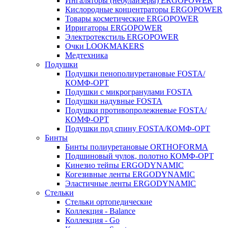
Ингаляторы (небулайзеры) ERGOPOWER
Кислородные концентраторы ERGOPOWER
Товары косметические ERGOPOWER
Ирригаторы ERGOPOWER
Электротекстиль ERGOPOWER
Очки LOOKMAKERS
Медтехника
Подушки
Подушки пенополиуретановые FOSTA/
КОМФ-ОРТ
Подушки с микрогранулами FOSTA
Подушки надувные FOSTA
Подушки противопролежневые FOSTA/
КОМФ-ОРТ
Подушки под спину FOSTA/КОМФ-ОРТ
Бинты
Бинты полиуретановые ORTHOFORMA
Подшиновый чулок, полотно КОМФ-ОРТ
Кинезио тейпы ERGODYNAMIC
Когезивные ленты ERGODYNAMIC
Эластичные ленты ERGODYNAMIC
Стельки
Стельки ортопедические
Коллекция - Balance
Коллекция - Go