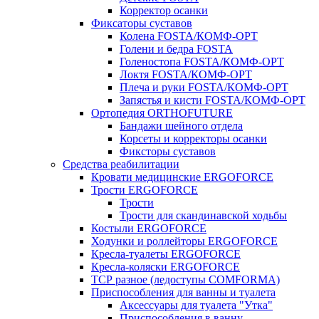
Корректор осанки
Фиксаторы суставов
Колена FOSTA/КОМФ-ОРТ
Голени и бедра FOSTA
Голеностопа FOSTA/КОМФ-ОРТ
Локтя FOSTA/КОМФ-ОРТ
Плеча и руки FOSTA/КОМФ-ОРТ
Запястья и кисти FOSTA/КОМФ-ОРТ
Ортопедия ORTHOFUTURE
Бандажи шейного отдела
Корсеты и корректоры осанки
Фиксторы суставов
Средства реабилитации
Кровати медицинские ERGOFORCE
Трости ERGOFORCE
Трости
Трости для скандинавской ходьбы
Костыли ERGOFORCE
Ходунки и роллейторы ERGOFORCE
Кресла-туалеты ERGOFORCE
Кресла-коляски ERGOFORCE
ТСР разное (ледоступы COMFORMA)
Приспособления для ванны и туалета
Аксессуары для туалета "Утка"
Приспособления в ванну