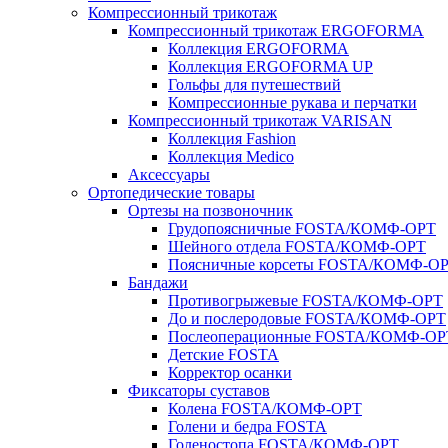
Компрессионный трикотаж
Компрессионный трикотаж ERGOFORMA
Коллекция ERGOFORMA
Коллекция ERGOFORMA UP
Гольфы для путешествий
Компрессионные рукава и перчатки
Компрессионный трикотаж VARISAN
Коллекция Fashion
Коллекция Medico
Аксессуары
Ортопедические товары
Ортезы на позвоночник
Грудопоясничные FOSTA/КОМФ-ОРТ
Шейного отдела FOSTA/КОМФ-ОРТ
Поясничные корсеты FOSTA/КОМФ-О
Бандажи
Противогрыжевые FOSTA/КОМФ-ОРТ
До и послеродовые FOSTA/КОМФ-ОРТ
Послеоперационные FOSTA/КОМФ-ОР
Детские FOSTA
Корректор осанки
Фиксаторы суставов
Колена FOSTA/КОМФ-ОРТ
Голени и бедра FOSTA
Голеностопа FOSTA/КОМФ-ОРТ