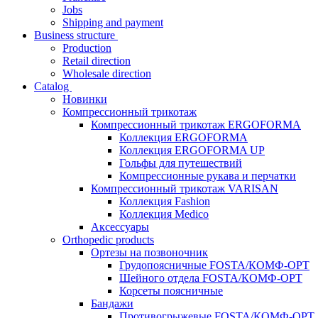
Jobs
Shipping and payment
Business structure
Production
Retail direction
Wholesale direction
Catalog
Новинки
Компрессионный трикотаж
Компрессионный трикотаж ERGOFORMA
Коллекция ERGOFORMA
Коллекция ERGOFORMA UP
Гольфы для путешествий
Компрессионные рукава и перчатки
Компрессионный трикотаж VARISAN
Коллекция Fashion
Коллекция Medico
Аксессуары
Orthopedic products
Ортезы на позвоночник
Грудопоясничные FOSTA/КОМФ-ОРТ
Шейного отдела FOSTA/КОМФ-ОРТ
Корсеты поясничные
Бандажи
Противогрыжевые FOSTA/КОМФ-ОРТ