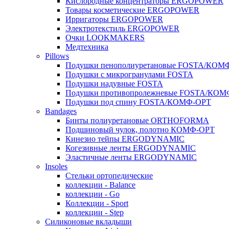
Кислородные концентраторы ERGOPOWER
Товары косметические ERGOPOWER
Ирригаторы ERGOPOWER
Электротекстиль ERGOPOWER
Очки LOOKMAKERS
Медтехника
Pillows
Подушки пенополиуретановые FOSTA/КОМ
Подушки с микрогранулами FOSTA
Подушки надувные FOSTA
Подушки противопролежневые FOSTA/КОМ
Подушки под спину FOSTA/КОМФ-ОРТ
Bandages
Бинты полиуретановые ORTHOFORMA
Подшиновый чулок, полотно КОМФ-ОРТ
Кинезио тейпы ERGODYNAMIC
Когезивные ленты ERGODYNAMIC
Эластичные ленты ERGODYNAMIC
Insoles
Стельки ортопедические
коллекции - Balance
коллекции - Go
Коллекции - Sport
коллекции - Step
Силиконовые вкладыши