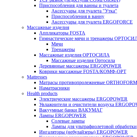
Приспособления для ванны и туалета
Аксессуары для туалета "Утка"
Приспособления в ванну
Аксессуары для туалета ERGOFORCE
Массажные изделия
Аппликаторы FOSTA
Гимнастические мячи и тренажеры ОРТОСИ
Мячи
Тренажеры
Массажные изделия ОРТОСИЛА
Массажные изделия Ортосила
Деревянные массажеры ERGOPOWER
Коврики массажные FOSTA/КОМФ-ОРТ
Мattresses
Матрасы противопролежневые ORTHOFOR
Наматрасники
Health products
Электрические массажеры ERGOPOWER
Увлажнители и очистители воздуха ERGOP
Вакуумные банки ВАКУМАГ
Лампы ERGOPOWER
Солевые лампы
Лампы для ультрафиолетовой обработки
Ингаляторы (небулайзеры) ERGOPOWER