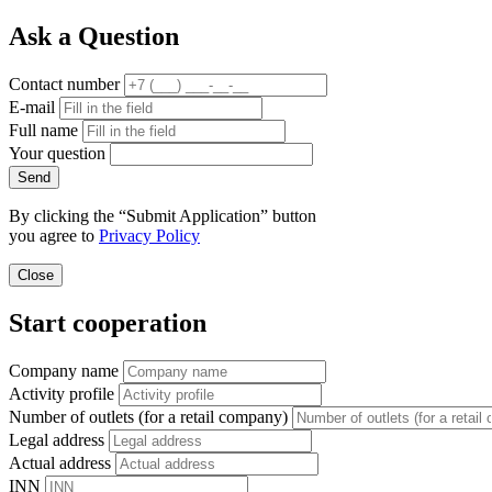
Ask a Question
Contact number
E-mail
Full name
Your question
Send
By clicking the “Submit Application” button
you agree to
Privacy Policy
Close
Start cooperation
Company name
Activity profile
Number of outlets (for a retail company)
Legal address
Actual address
INN