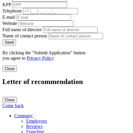
KPP
Telephone
E-mail
Website
Full name of director
Name of contact person
Send
By clicking the “Submit Application” button
you agree to
Privacy Policy
Close
Letter of recommendation
Close
Come back
Company
Employees
Reviews
Franchise