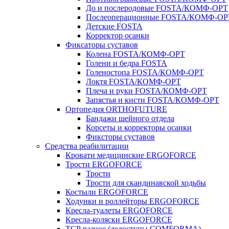
До и послеродовые FOSTA/КОМФ-ОРТ
Послеоперационные FOSTA/КОМФ-ОР
Детские FOSTA
Корректор осанки
Фиксаторы суставов
Колена FOSTA/КОМФ-ОРТ
Голени и бедра FOSTA
Голеностопа FOSTA/КОМФ-ОРТ
Локтя FOSTA/КОМФ-ОРТ
Плеча и руки FOSTA/КОМФ-ОРТ
Запястья и кисти FOSTA/КОМФ-ОРТ
Ортопедия ORTHOFUTURE
Бандажи шейного отдела
Корсеты и корректоры осанки
Фиксторы суставов
Средства реабилитации
Кровати медицинские ERGOFORCE
Трости ERGOFORCE
Трости
Трости для скандинавской ходьбы
Костыли ERGOFORCE
Ходунки и роллейторы ERGOFORCE
Кресла-туалеты ERGOFORCE
Кресла-коляски ERGOFORCE
ТСР разное (ледоступы COMFORMA)