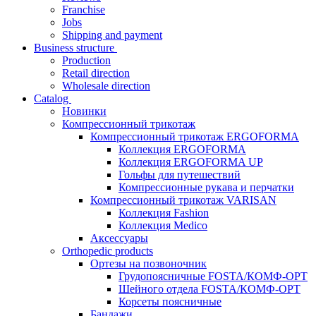
Franchise
Jobs
Shipping and payment
Business structure
Production
Retail direction
Wholesale direction
Catalog
Новинки
Компрессионный трикотаж
Компрессионный трикотаж ERGOFORMA
Коллекция ERGOFORMA
Коллекция ERGOFORMA UP
Гольфы для путешествий
Компрессионные рукава и перчатки
Компрессионный трикотаж VARISAN
Коллекция Fashion
Коллекция Medico
Аксессуары
Orthopedic products
Ортезы на позвоночник
Грудопоясничные FOSTA/КОМФ-ОРТ
Шейного отдела FOSTA/КОМФ-ОРТ
Корсеты поясничные
Бандажи