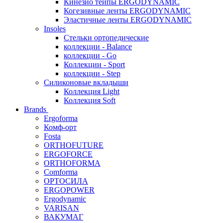
Кинезио тейпы ERGODYNAMIC
Когезивные ленты ERGODYNAMIC
Эластичные ленты ERGODYNAMIC
Insoles
Стельки ортопедические
коллекции - Balance
коллекции - Go
Коллекции - Sport
коллекции - Step
Силиконовые вкладыши
Коллекция Light
Коллекция Soft
Brands
Ergoforma
Комф-орт
Fosta
ORTHOFUTURE
ERGOFORCE
ORTHOFORMA
Comforma
ОРТОСИЛА
ERGOPOWER
Ergodynamic
VARISAN
ВАКУМАГ