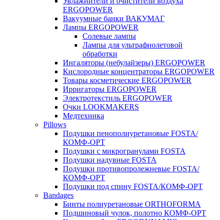
Увлажнители и очистители воздуха
ERGOPOWER
Вакуумные банки ВАКУМАГ
Лампы ERGOPOWER
Солевые лампы
Лампы для ультрафиолетовой
обработки
Ингаляторы (небулайзеры) ERGOPOWER
Кислородные концентраторы ERGOPOWER
Товары косметические ERGOPOWER
Ирригаторы ERGOPOWER
Электротекстиль ERGOPOWER
Очки LOOKMAKERS
Медтехника
Pillows
Подушки пенополиуретановые FOSTA/
КОМФ-ОРТ
Подушки с микрогранулами FOSTA
Подушки надувные FOSTA
Подушки противопролежневые FOSTA/
КОМФ-ОРТ
Подушки под спину FOSTA/КОМФ-ОРТ
Bandages
Бинты полиуретановые ORTHOFORMA
Подшиновый чулок, полотно КОМФ-ОРТ