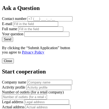
Ask a Question
Contact number
E-mail
Full name
Your question
Send
By clicking the “Submit Application” button
you agree to
Privacy Policy
Close
Start cooperation
Company name
Activity profile
Number of outlets (for a retail company)
Legal address
Actual address