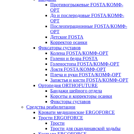
Противогрыжевые FOSTA/КОМФ-
ОРТ
До и послеродовые FOSTA/КОМФ-
ОРТ
Послеоперационные FOSTA/КОМФ-
ОРТ
Детские FOSTA
Корректор осанки
Фиксаторы суставов
Колена FOSTA/КОМФ-ОРТ
Голени и бедра FOSTA
Голеностопа FOSTA/КОМФ-ОРТ
Локтя FOSTA/КОМФ-ОРТ
Плеча и руки FOSTA/КОМФ-ОРТ
Запястья и кисти FOSTA/КОМФ-ОРТ
Ортопедия ORTHOFUTURE
Бандажи шейного отдела
Корсеты и корректоры осанки
Фиксторы суставов
Средства реабилитации
Кровати медицинские ERGOFORCE
Трости ERGOFORCE
Трости
Трости для скандинавской ходьбы
Костыли ERGOFORCE