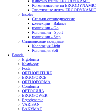
Кинезио тейпы ERGODYNAMIC
Когезивные ленты ERGODYNAMIC
Эластичные ленты ERGODYNAMIC
Insoles
Стельки ортопедические
коллекции - Balance
коллекции - Go
Коллекции - Sport
коллекции - Step
Силиконовые вкладыши
Коллекция Light
Коллекция Soft
Brands
Ergoforma
Комф-орт
Fosta
ORTHOFUTURE
ERGOFORCE
ORTHOFORMA
Comforma
ОРТОСИЛА
ERGOPOWER
Ergodynamic
VARISAN
ВАКУМАГ