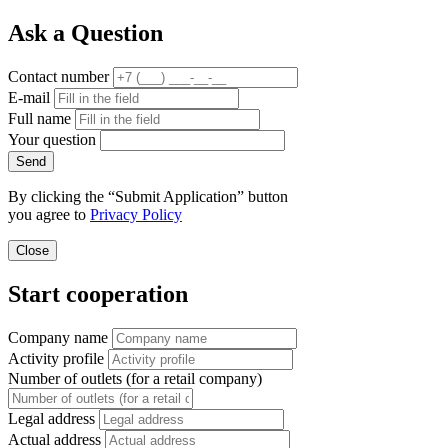
Ask a Question
Contact number
E-mail
Full name
Your question
Send
By clicking the “Submit Application” button
you agree to
Privacy Policy
Close
Start cooperation
Company name
Activity profile
Number of outlets (for a retail company)
Legal address
Actual address