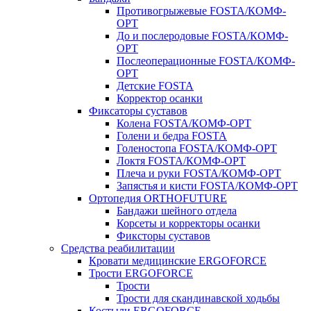
Противогрыжевые FOSTA/КОМФ-
ОРТ
До и послеродовые FOSTA/КОМФ-
ОРТ
Послеоперационные FOSTA/КОМФ-
ОРТ
Детские FOSTA
Корректор осанки
Фиксаторы суставов
Колена FOSTA/КОМФ-ОРТ
Голени и бедра FOSTA
Голеностопа FOSTA/КОМФ-ОРТ
Локтя FOSTA/КОМФ-ОРТ
Плеча и руки FOSTA/КОМФ-ОРТ
Запястья и кисти FOSTA/КОМФ-ОРТ
Ортопедия ORTHOFUTURE
Бандажи шейного отдела
Корсеты и корректоры осанки
Фиксторы суставов
Средства реабилитации
Кровати медицинские ERGOFORCE
Трости ERGOFORCE
Трости
Трости для скандинавской ходьбы
Костыли ERGOFORCE