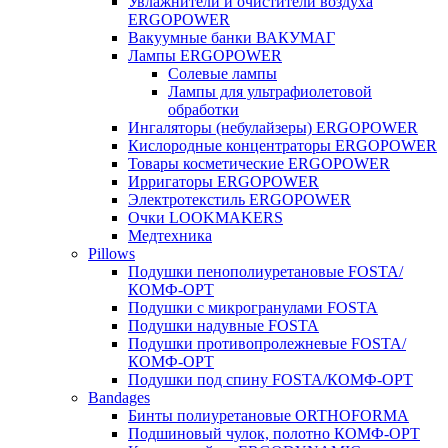
Увлажнители и очистители воздуха
ERGOPOWER
Вакуумные банки ВАКУМАГ
Лампы ERGOPOWER
Солевые лампы
Лампы для ультрафиолетовой
обработки
Ингаляторы (небулайзеры) ERGOPOWER
Кислородные концентраторы ERGOPOWER
Товары косметические ERGOPOWER
Ирригаторы ERGOPOWER
Электротекстиль ERGOPOWER
Очки LOOKMAKERS
Медтехника
Pillows
Подушки пенополиуретановые FOSTA/
КОМФ-ОРТ
Подушки с микрогранулами FOSTA
Подушки надувные FOSTA
Подушки противопролежневые FOSTA/
КОМФ-ОРТ
Подушки под спину FOSTA/КОМФ-ОРТ
Bandages
Бинты полиуретановые ORTHOFORMA
Подшиновый чулок, полотно КОМФ-ОРТ