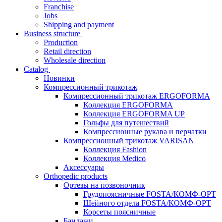
Franchise
Jobs
Shipping and payment
Business structure
Production
Retail direction
Wholesale direction
Catalog
Новинки
Компрессионный трикотаж
Компрессионный трикотаж ERGOFORMA
Коллекция ERGOFORMA
Коллекция ERGOFORMA UP
Гольфы для путешествий
Компрессионные рукава и перчатки
Компрессионный трикотаж VARISAN
Коллекция Fashion
Коллекция Medico
Аксессуары
Orthopedic products
Ортезы на позвоночник
Грудопоясничные FOSTA/КОМФ-ОРТ
Шейного отдела FOSTA/КОМФ-ОРТ
Корсеты поясничные
Бандажи