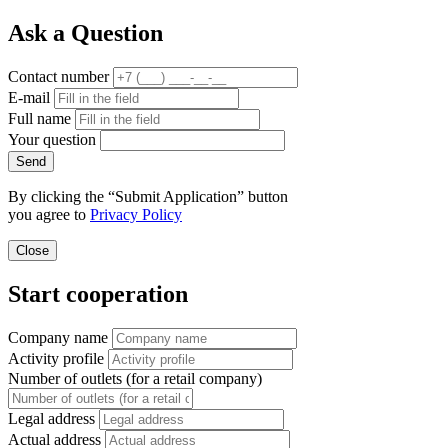
Ask a Question
Contact number
E-mail
Full name
Your question
Send
By clicking the “Submit Application” button
you agree to
Privacy Policy
Close
Start cooperation
Company name
Activity profile
Number of outlets (for a retail company)
Legal address
Actual address