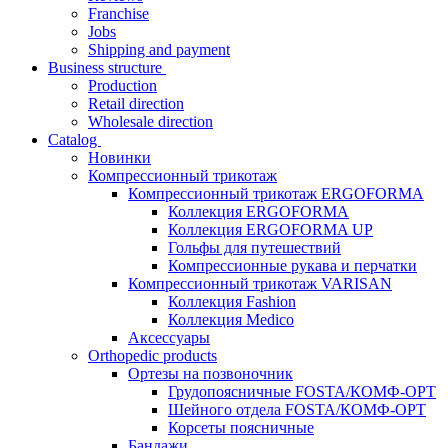
Franchise
Jobs
Shipping and payment
Business structure
Production
Retail direction
Wholesale direction
Catalog
Новинки
Компрессионный трикотаж
Компрессионный трикотаж ERGOFORMA
Коллекция ERGOFORMA
Коллекция ERGOFORMA UP
Гольфы для путешествий
Компрессионные рукава и перчатки
Компрессионный трикотаж VARISAN
Коллекция Fashion
Коллекция Medico
Аксессуары
Orthopedic products
Ортезы на позвоночник
Грудопоясничные FOSTA/КОМФ-ОРТ
Шейного отдела FOSTA/КОМФ-ОРТ
Корсеты поясничные
Бандажи