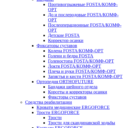
Противогрыжевые FOSTA/КОМФ-
ОРТ
До и послеродовые FOSTA/КОМФ-
ОРТ
Послеоперационные FOSTA/КОМФ-
ОРТ
Детские FOSTA
Корректор осанки
Фиксаторы суставов
Колена FOSTA/КОМФ-ОРТ
Голени и бедра FOSTA
Голеностопа FOSTA/КОМФ-ОРТ
Локтя FOSTA/КОМФ-ОРТ
Плеча и руки FOSTA/КОМФ-ОРТ
Запястья и кисти FOSTA/КОМФ-ОРТ
Ортопедия ORTHOFUTURE
Бандажи шейного отдела
Корсеты и корректоры осанки
Фиксторы суставов
Средства реабилитации
Кровати медицинские ERGOFORCE
Трости ERGOFORCE
Трости
Трости для скандинавской ходьбы
Костыли ERGOFORCE