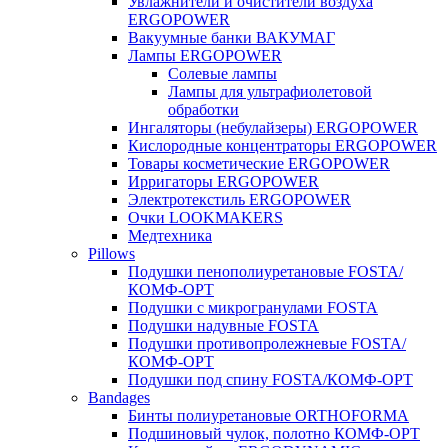
Увлажнители и очистители воздуха
ERGOPOWER
Вакуумные банки ВАКУМАГ
Лампы ERGOPOWER
Солевые лампы
Лампы для ультрафиолетовой
обработки
Ингаляторы (небулайзеры) ERGOPOWER
Кислородные концентраторы ERGOPOWER
Товары косметические ERGOPOWER
Ирригаторы ERGOPOWER
Электротекстиль ERGOPOWER
Очки LOOKMAKERS
Медтехника
Pillows
Подушки пенополиуретановые FOSTA/
КОМФ-ОРТ
Подушки с микрогранулами FOSTA
Подушки надувные FOSTA
Подушки противопролежневые FOSTA/
КОМФ-ОРТ
Подушки под спину FOSTA/КОМФ-ОРТ
Bandages
Бинты полиуретановые ORTHOFORMA
Подшиновый чулок, полотно КОМФ-ОРТ