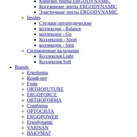
Кинезио тейпы ERGODYNAMIC
Когезивные ленты ERGODYNAMIC
Эластичные ленты ERGODYNAMIC
Insoles
Стельки ортопедические
коллекции - Balance
коллекции - Go
Коллекции - Sport
коллекции - Step
Силиконовые вкладыши
Коллекция Light
Коллекция Soft
Brands
Ergoforma
Комф-орт
Fosta
ORTHOFUTURE
ERGOFORCE
ORTHOFORMA
Comforma
ОРТОСИЛА
ERGOPOWER
Ergodynamic
VARISAN
ВАКУМАГ