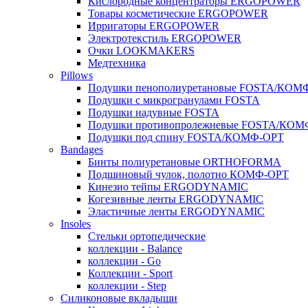
Кислородные концентраторы ERGOPOWER
Товары косметические ERGOPOWER
Ирригаторы ERGOPOWER
Электротекстиль ERGOPOWER
Очки LOOKMAKERS
Медтехника
Pillows
Подушки пенополиуретановые FOSTA/КОМ
Подушки с микрогранулами FOSTA
Подушки надувные FOSTA
Подушки противопролежневые FOSTA/КОМ
Подушки под спину FOSTA/КОМФ-ОРТ
Bandages
Бинты полиуретановые ORTHOFORMA
Подшиновый чулок, полотно КОМФ-ОРТ
Кинезио тейпы ERGODYNAMIC
Когезивные ленты ERGODYNAMIC
Эластичные ленты ERGODYNAMIC
Insoles
Стельки ортопедические
коллекции - Balance
коллекции - Go
Коллекции - Sport
коллекции - Step
Силиконовые вкладыши