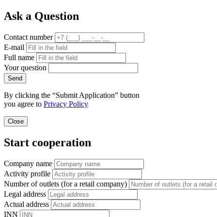
Ask a Question
Contact number
E-mail
Full name
Your question
Send
By clicking the “Submit Application” button
you agree to
Privacy Policy
Close
Start cooperation
Company name
Activity profile
Number of outlets (for a retail company)
Legal address
Actual address
INN