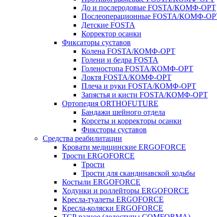
До и послеродовые FOSTA/КОМФ-ОРТ
Послеоперационные FOSTA/КОМФ-ОР
Детские FOSTA
Корректор осанки
Фиксаторы суставов
Колена FOSTA/КОМФ-ОРТ
Голени и бедра FOSTA
Голеностопа FOSTA/КОМФ-ОРТ
Локтя FOSTA/КОМФ-ОРТ
Плеча и руки FOSTA/КОМФ-ОРТ
Запястья и кисти FOSTA/КОМФ-ОРТ
Ортопедия ORTHOFUTURE
Бандажи шейного отдела
Корсеты и корректоры осанки
Фиксторы суставов
Средства реабилитации
Кровати медицинские ERGOFORCE
Трости ERGOFORCE
Трости
Трости для скандинавской ходьбы
Костыли ERGOFORCE
Ходунки и роллейторы ERGOFORCE
Кресла-туалеты ERGOFORCE
Кресла-коляски ERGOFORCE
ТСР разное (ледоступы COMFORMA)