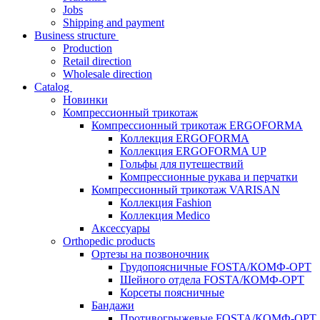
Jobs
Shipping and payment
Business structure
Production
Retail direction
Wholesale direction
Catalog
Новинки
Компрессионный трикотаж
Компрессионный трикотаж ERGOFORMA
Коллекция ERGOFORMA
Коллекция ERGOFORMA UP
Гольфы для путешествий
Компрессионные рукава и перчатки
Компрессионный трикотаж VARISAN
Коллекция Fashion
Коллекция Medico
Аксессуары
Orthopedic products
Ортезы на позвоночник
Грудопоясничные FOSTA/КОМФ-ОРТ
Шейного отдела FOSTA/КОМФ-ОРТ
Корсеты поясничные
Бандажи
Противогрыжевые FOSTA/КОМФ-ОРТ