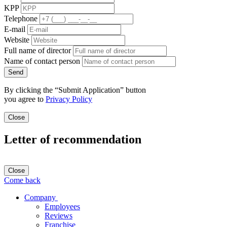
KPP
Telephone
E-mail
Website
Full name of director
Name of contact person
Send
By clicking the “Submit Application” button
you agree to
Privacy Policy
Close
Letter of recommendation
Close
Come back
Company
Employees
Reviews
Franchise