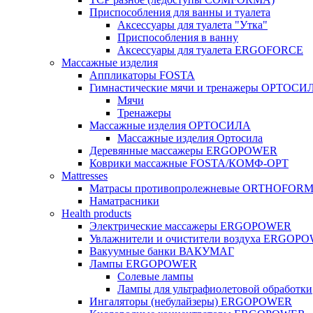
Приспособления для ванны и туалета
Аксессуары для туалета "Утка"
Приспособления в ванну
Аксессуары для туалета ERGOFORCE
Массажные изделия
Аппликаторы FOSTA
Гимнастические мячи и тренажеры ОРТОСИ
Мячи
Тренажеры
Массажные изделия ОРТОСИЛА
Массажные изделия Ортосила
Деревянные массажеры ERGOPOWER
Коврики массажные FOSTA/КОМФ-ОРТ
Мattresses
Матрасы противопролежневые ORTHOFOR
Наматрасники
Health products
Электрические массажеры ERGOPOWER
Увлажнители и очистители воздуха ERGOP
Вакуумные банки ВАКУМАГ
Лампы ERGOPOWER
Солевые лампы
Лампы для ультрафиолетовой обработки
Ингаляторы (небулайзеры) ERGOPOWER