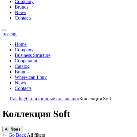
Company
Brands
News
Contacts
rus
eng
Home
Company
Business Structure
Cooperation
Catalog
Brands
Where can I buy
News
Contacts
Catalog
/
Силиконовые вкладыши
/
Коллекция Soft
Коллекция Soft
All filters
Go Back
All filters