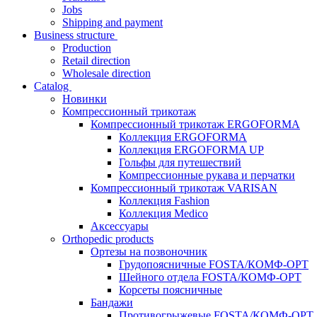
Jobs
Shipping and payment
Business structure
Production
Retail direction
Wholesale direction
Catalog
Новинки
Компрессионный трикотаж
Компрессионный трикотаж ERGOFORMA
Коллекция ERGOFORMA
Коллекция ERGOFORMA UP
Гольфы для путешествий
Компрессионные рукава и перчатки
Компрессионный трикотаж VARISAN
Коллекция Fashion
Коллекция Medico
Аксессуары
Orthopedic products
Ортезы на позвоночник
Грудопоясничные FOSTA/КОМФ-ОРТ
Шейного отдела FOSTA/КОМФ-ОРТ
Корсеты поясничные
Бандажи
Противогрыжевые FOSTA/КОМФ-ОРТ