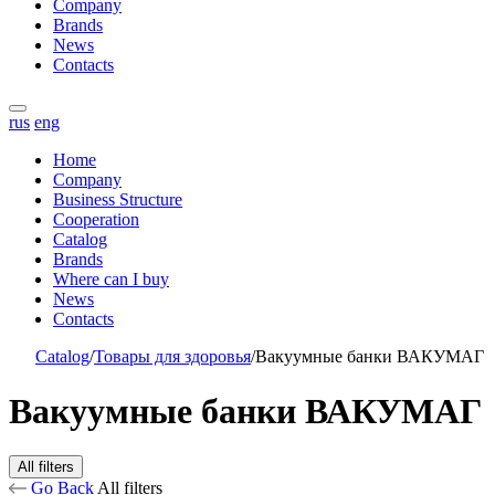
Company
Brands
News
Contacts
rus
eng
Home
Company
Business Structure
Cooperation
Catalog
Brands
Where can I buy
News
Contacts
Catalog
/
Товары для здоровья
/
Вакуумные банки ВАКУМАГ
Вакуумные банки ВАКУМАГ
All filters
Go Back
All filters