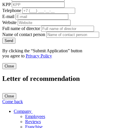
KPP
Telephone
E-mail
Website
Full name of director
Name of contact person
Send
By clicking the “Submit Application” button
you agree to
Privacy Policy
Close
Letter of recommendation
Close
Come back
Company
Employees
Reviews
Franchise