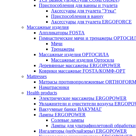
Приспособления для ванны и туалета
Аксессуары для туалета "Утка"
Приспособления в ванну
Аксессуары для туалета ERGOFORCE
Массажные изделия
Аппликаторы FOSTA
Гимнастические мячи и тренажеры ОРТОСИ
Мячи
Тренажеры
Массажные изделия ОРТОСИЛА
Массажные изделия Ортосила
Деревянные массажеры ERGOPOWER
Коврики массажные FOSTA/КОМФ-ОРТ
Мattresses
Матрасы противопролежневые ORTHOFOR
Наматрасники
Health products
Электрические массажеры ERGOPOWER
Увлажнители и очистители воздуха ERGOP
Вакуумные банки ВАКУМАГ
Лампы ERGOPOWER
Солевые лампы
Лампы для ультрафиолетовой обработки
Ингаляторы (небулайзеры) ERGOPOWER