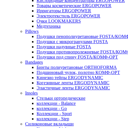
Кислородные концентраторы ERGOPOWER
Товары косметические ERGOPOWER
Ирригаторы ERGOPOWER
Электротекстиль ERGOPOWER
Очки LOOKMAKERS
Медтехника
Pillows
Подушки пенополиуретановые FOSTA/КОМ
Подушки с микрогранулами FOSTA
Подушки надувные FOSTA
Подушки противопролежневые FOSTA/КОМ
Подушки под спину FOSTA/КОМФ-ОРТ
Bandages
Бинты полиуретановые ORTHOFORMA
Подшиновый чулок, полотно КОМФ-ОРТ
Кинезио тейпы ERGODYNAMIC
Когезивные ленты ERGODYNAMIC
Эластичные ленты ERGODYNAMIC
Insoles
Стельки ортопедические
коллекции - Balance
коллекции - Go
Коллекции - Sport
коллекции - Step
Силиконовые вкладыши