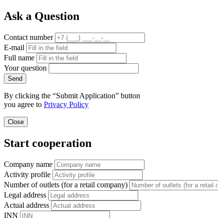
Ask a Question
Contact number
E-mail
Full name
Your question
Send
By clicking the “Submit Application” button
you agree to
Privacy Policy
Close
Start cooperation
Company name
Activity profile
Number of outlets (for a retail company)
Legal address
Actual address
INN