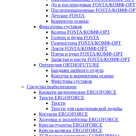
До и послеродовые FOSTA/КОМФ-ОРТ
Послеоперационные FOSTA/КОМФ-ОР
Детские FOSTA
Корректор осанки
Фиксаторы суставов
Колена FOSTA/КОМФ-ОРТ
Голени и бедра FOSTA
Голеностопа FOSTA/КОМФ-ОРТ
Локтя FOSTA/КОМФ-ОРТ
Плеча и руки FOSTA/КОМФ-ОРТ
Запястья и кисти FOSTA/КОМФ-ОРТ
Ортопедия ORTHOFUTURE
Бандажи шейного отдела
Корсеты и корректоры осанки
Фиксторы суставов
Средства реабилитации
Кровати медицинские ERGOFORCE
Трости ERGOFORCE
Трости
Трости для скандинавской ходьбы
Костыли ERGOFORCE
Ходунки и роллейторы ERGOFORCE
Кресла-туалеты ERGOFORCE
Кресла-коляски ERGOFORCE
ТСР разное (ледоступы COMFORMA)