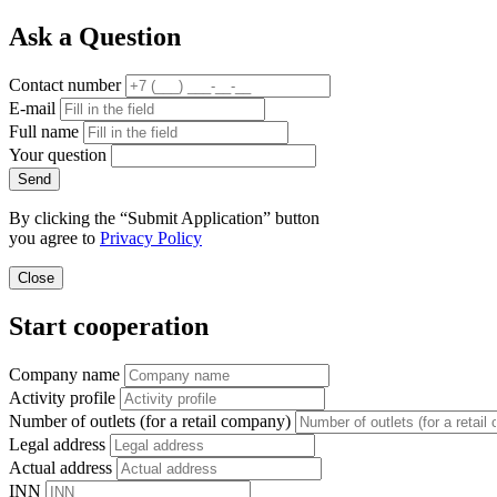
Ask a Question
Contact number
E-mail
Full name
Your question
Send
By clicking the “Submit Application” button
you agree to
Privacy Policy
Close
Start cooperation
Company name
Activity profile
Number of outlets (for a retail company)
Legal address
Actual address
INN