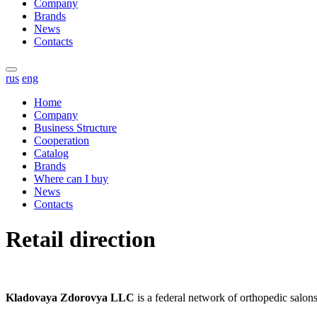
Company
Brands
News
Contacts
rus
eng
Home
Company
Business Structure
Cooperation
Catalog
Brands
Where can I buy
News
Contacts
Retail direction
Kladovaya Zdorovya LLC
is a federal network of orthopedic salon