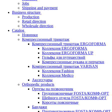
Jobs
Shipping and payment
Business structure
Production
Retail direction
Wholesale direction
Catalog
Новинки
Компрессионный трикотаж
Компрессионный трикотаж ERGOFORMA
Коллекция ERGOFORMA
Коллекция ERGOFORMA UP
Гольфы для путешествий
Компрессионные рукава и перчатки
Компрессионный трикотаж VARISAN
Коллекция Fashion
Коллекция Medico
Аксессуары
Orthopedic products
Ортезы на позвоночник
Грудопоясничные FOSTA/КОМФ-ОРТ
Шейного отдела FOSTA/КОМФ-ОРТ
Корсеты поясничные
Бандажи
Противогрыжевые FOSTA/КОМФ-ОРТ