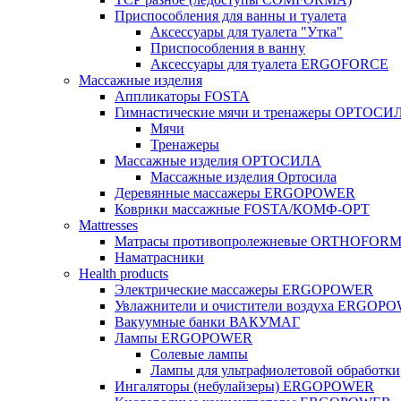
Приспособления для ванны и туалета
Аксессуары для туалета "Утка"
Приспособления в ванну
Аксессуары для туалета ERGOFORCE
Массажные изделия
Аппликаторы FOSTA
Гимнастические мячи и тренажеры ОРТОСИ
Мячи
Тренажеры
Массажные изделия ОРТОСИЛА
Массажные изделия Ортосила
Деревянные массажеры ERGOPOWER
Коврики массажные FOSTA/КОМФ-ОРТ
Мattresses
Матрасы противопролежневые ORTHOFOR
Наматрасники
Health products
Электрические массажеры ERGOPOWER
Увлажнители и очистители воздуха ERGOP
Вакуумные банки ВАКУМАГ
Лампы ERGOPOWER
Солевые лампы
Лампы для ультрафиолетовой обработки
Ингаляторы (небулайзеры) ERGOPOWER