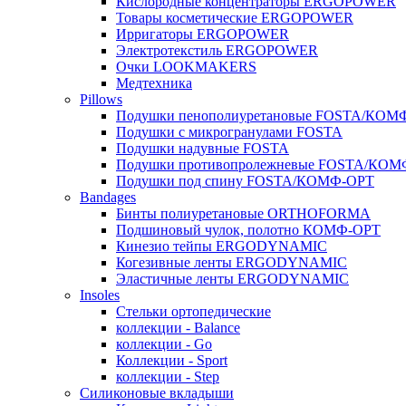
Кислородные концентраторы ERGOPOWER
Товары косметические ERGOPOWER
Ирригаторы ERGOPOWER
Электротекстиль ERGOPOWER
Очки LOOKMAKERS
Медтехника
Pillows
Подушки пенополиуретановые FOSTA/КОМ
Подушки с микрогранулами FOSTA
Подушки надувные FOSTA
Подушки противопролежневые FOSTA/КОМ
Подушки под спину FOSTA/КОМФ-ОРТ
Bandages
Бинты полиуретановые ORTHOFORMA
Подшиновый чулок, полотно КОМФ-ОРТ
Кинезио тейпы ERGODYNAMIC
Когезивные ленты ERGODYNAMIC
Эластичные ленты ERGODYNAMIC
Insoles
Стельки ортопедические
коллекции - Balance
коллекции - Go
Коллекции - Sport
коллекции - Step
Силиконовые вкладыши