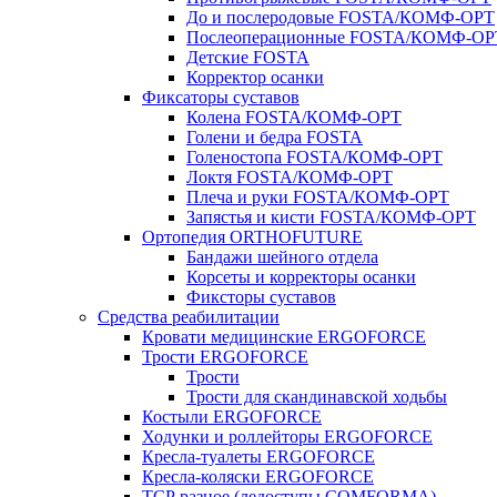
До и послеродовые FOSTA/КОМФ-ОРТ
Послеоперационные FOSTA/КОМФ-ОР
Детские FOSTA
Корректор осанки
Фиксаторы суставов
Колена FOSTA/КОМФ-ОРТ
Голени и бедра FOSTA
Голеностопа FOSTA/КОМФ-ОРТ
Локтя FOSTA/КОМФ-ОРТ
Плеча и руки FOSTA/КОМФ-ОРТ
Запястья и кисти FOSTA/КОМФ-ОРТ
Ортопедия ORTHOFUTURE
Бандажи шейного отдела
Корсеты и корректоры осанки
Фиксторы суставов
Средства реабилитации
Кровати медицинские ERGOFORCE
Трости ERGOFORCE
Трости
Трости для скандинавской ходьбы
Костыли ERGOFORCE
Ходунки и роллейторы ERGOFORCE
Кресла-туалеты ERGOFORCE
Кресла-коляски ERGOFORCE
ТСР разное (ледоступы COMFORMA)