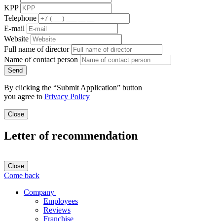
KPP
Telephone
E-mail
Website
Full name of director
Name of contact person
Send
By clicking the “Submit Application” button
you agree to
Privacy Policy
Close
Letter of recommendation
Close
Come back
Company
Employees
Reviews
Franchise