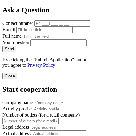
Ask a Question
Contact number
E-mail
Full name
Your question
Send
By clicking the “Submit Application” button
you agree to
Privacy Policy
Close
Start cooperation
Company name
Activity profile
Number of outlets (for a retail company)
Legal address
Actual address