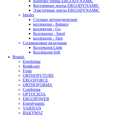
Кинезио тейпы ERGODYNAMIC
Когезивные ленты ERGODYNAMIC
Эластичные ленты ERGODYNAMIC
Insoles
Стельки ортопедические
коллекции - Balance
коллекции - Go
Коллекции - Sport
коллекции - Step
Силиконовые вкладыши
Коллекция Light
Коллекция Soft
Brands
Ergoforma
Комф-орт
Fosta
ORTHOFUTURE
ERGOFORCE
ORTHOFORMA
Comforma
ОРТОСИЛА
ERGOPOWER
Ergodynamic
VARISAN
ВАКУМАГ