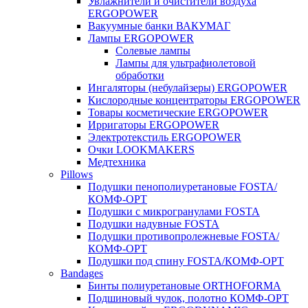
Увлажнители и очистители воздуха
ERGOPOWER
Вакуумные банки ВАКУМАГ
Лампы ERGOPOWER
Солевые лампы
Лампы для ультрафиолетовой
обработки
Ингаляторы (небулайзеры) ERGOPOWER
Кислородные концентраторы ERGOPOWER
Товары косметические ERGOPOWER
Ирригаторы ERGOPOWER
Электротекстиль ERGOPOWER
Очки LOOKMAKERS
Медтехника
Pillows
Подушки пенополиуретановые FOSTA/
КОМФ-ОРТ
Подушки с микрогранулами FOSTA
Подушки надувные FOSTA
Подушки противопролежневые FOSTA/
КОМФ-ОРТ
Подушки под спину FOSTA/КОМФ-ОРТ
Bandages
Бинты полиуретановые ORTHOFORMA
Подшиновый чулок, полотно КОМФ-ОРТ