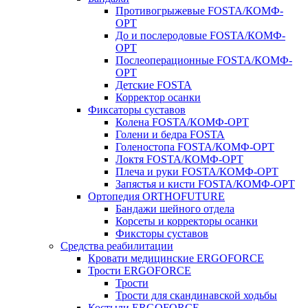
Противогрыжевые FOSTA/КОМФ-
ОРТ
До и послеродовые FOSTA/КОМФ-
ОРТ
Послеоперационные FOSTA/КОМФ-
ОРТ
Детские FOSTA
Корректор осанки
Фиксаторы суставов
Колена FOSTA/КОМФ-ОРТ
Голени и бедра FOSTA
Голеностопа FOSTA/КОМФ-ОРТ
Локтя FOSTA/КОМФ-ОРТ
Плеча и руки FOSTA/КОМФ-ОРТ
Запястья и кисти FOSTA/КОМФ-ОРТ
Ортопедия ORTHOFUTURE
Бандажи шейного отдела
Корсеты и корректоры осанки
Фиксторы суставов
Средства реабилитации
Кровати медицинские ERGOFORCE
Трости ERGOFORCE
Трости
Трости для скандинавской ходьбы
Костыли ERGOFORCE