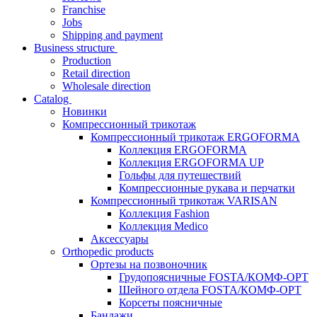
Franchise
Jobs
Shipping and payment
Business structure
Production
Retail direction
Wholesale direction
Catalog
Новинки
Компрессионный трикотаж
Компрессионный трикотаж ERGOFORMA
Коллекция ERGOFORMA
Коллекция ERGOFORMA UP
Гольфы для путешествий
Компрессионные рукава и перчатки
Компрессионный трикотаж VARISAN
Коллекция Fashion
Коллекция Medico
Аксессуары
Orthopedic products
Ортезы на позвоночник
Грудопоясничные FOSTA/КОМФ-ОРТ
Шейного отдела FOSTA/КОМФ-ОРТ
Корсеты поясничные
Бандажи