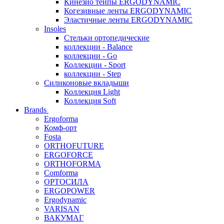
Кинезио тейпы ERGODYNAMIC
Когезивные ленты ERGODYNAMIC
Эластичные ленты ERGODYNAMIC
Insoles
Стельки ортопедические
коллекции - Balance
коллекции - Go
Коллекции - Sport
коллекции - Step
Силиконовые вкладыши
Коллекция Light
Коллекция Soft
Brands
Ergoforma
Комф-орт
Fosta
ORTHOFUTURE
ERGOFORCE
ORTHOFORMA
Comforma
ОРТОСИЛА
ERGOPOWER
Ergodynamic
VARISAN
ВАКУМАГ