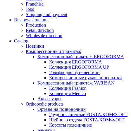
Franchise
Jobs
Shipping and payment
Business structure
Production
Retail direction
Wholesale direction
Catalog
Новинки
Компрессионный трикотаж
Компрессионный трикотаж ERGOFORMA
Коллекция ERGOFORMA
Коллекция ERGOFORMA UP
Гольфы для путешествий
Компрессионные рукава и перчатки
Компрессионный трикотаж VARISAN
Коллекция Fashion
Коллекция Medico
Аксессуары
Orthopedic products
Ортезы на позвоночник
Грудопоясничные FOSTA/КОМФ-ОРТ
Шейного отдела FOSTA/КОМФ-ОРТ
Корсеты поясничные
Бандажи