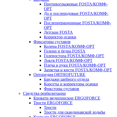
Противогрыжевые FOSTA/КОМФ-
ОРТ
До и послеродовые FOSTA/КОМФ-
ОРТ
Послеоперационные FOSTA/КОМФ-
ОРТ
Детские FOSTA
Корректор осанки
Фиксаторы суставов
Колена FOSTA/КОМФ-ОРТ
Голени и бедра FOSTA
Голеностопа FOSTA/КОМФ-ОРТ
Локтя FOSTA/КОМФ-ОРТ
Плеча и руки FOSTA/КОМФ-ОРТ
Запястья и кисти FOSTA/КОМФ-ОРТ
Ортопедия ORTHOFUTURE
Бандажи шейного отдела
Корсеты и корректоры осанки
Фиксторы суставов
Средства реабилитации
Кровати медицинские ERGOFORCE
Трости ERGOFORCE
Трости
Трости для скандинавской ходьбы
Костыли ERGOFORCE