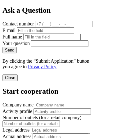
Ask a Question
Contact number
E-mail
Full name
Your question
Send
By clicking the “Submit Application” button
you agree to
Privacy Policy
Close
Start cooperation
Company name
Activity profile
Number of outlets (for a retail company)
Legal address
Actual address