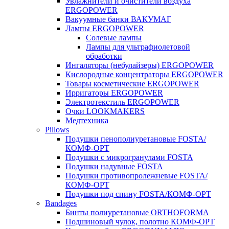
Увлажнители и очистители воздуха
ERGOPOWER
Вакуумные банки ВАКУМАГ
Лампы ERGOPOWER
Солевые лампы
Лампы для ультрафиолетовой
обработки
Ингаляторы (небулайзеры) ERGOPOWER
Кислородные концентраторы ERGOPOWER
Товары косметические ERGOPOWER
Ирригаторы ERGOPOWER
Электротекстиль ERGOPOWER
Очки LOOKMAKERS
Медтехника
Pillows
Подушки пенополиуретановые FOSTA/
КОМФ-ОРТ
Подушки с микрогранулами FOSTA
Подушки надувные FOSTA
Подушки противопролежневые FOSTA/
КОМФ-ОРТ
Подушки под спину FOSTA/КОМФ-ОРТ
Bandages
Бинты полиуретановые ORTHOFORMA
Подшиновый чулок, полотно КОМФ-ОРТ