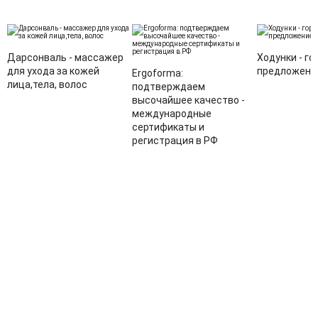
Дарсонваль - массажер
Ходунки - го
для ухода за кожей
предложени
Ergoforma:
лица,тела, волос
подтверждаем
высочайшее качество -
международные
сертификаты и
регистрация в РФ