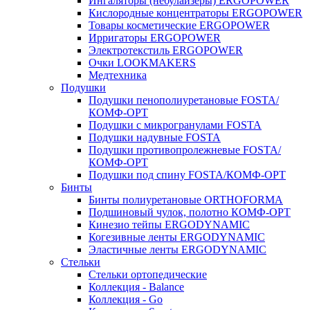
Ингаляторы (небулайзеры) ERGOPOWER
Кислородные концентраторы ERGOPOWER
Товары косметические ERGOPOWER
Ирригаторы ERGOPOWER
Электротекстиль ERGOPOWER
Очки LOOKMAKERS
Медтехника
Подушки
Подушки пенополиуретановые FOSTA/
КОМФ-ОРТ
Подушки с микрогранулами FOSTA
Подушки надувные FOSTA
Подушки противопролежневые FOSTA/
КОМФ-ОРТ
Подушки под спину FOSTA/КОМФ-ОРТ
Бинты
Бинты полиуретановые ORTHOFORMA
Подшиновый чулок, полотно КОМФ-ОРТ
Кинезио тейпы ERGODYNAMIC
Когезивные ленты ERGODYNAMIC
Эластичные ленты ERGODYNAMIC
Стельки
Стельки ортопедические
Коллекция - Balance
Коллекция - Go