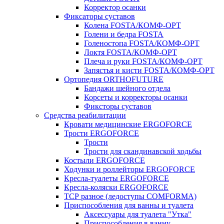
Корректор осанки
Фиксаторы суставов
Колена FOSTA/КОМФ-ОРТ
Голени и бедра FOSTA
Голеностопа FOSTA/КОМФ-ОРТ
Локтя FOSTA/КОМФ-ОРТ
Плеча и руки FOSTA/КОМФ-ОРТ
Запястья и кисти FOSTA/КОМФ-ОРТ
Ортопедия ORTHOFUTURE
Бандажи шейного отдела
Корсеты и корректоры осанки
Фиксторы суставов
Средства реабилитации
Кровати медицинские ERGOFORCE
Трости ERGOFORCE
Трости
Трости для скандинавской ходьбы
Костыли ERGOFORCE
Ходунки и роллейторы ERGOFORCE
Кресла-туалеты ERGOFORCE
Кресла-коляски ERGOFORCE
ТСР разное (ледоступы COMFORMA)
Приспособления для ванны и туалета
Аксессуары для туалета "Утка"
Приспособления в ванну