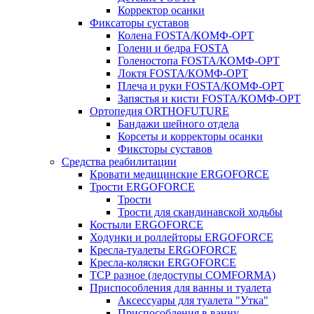
Корректор осанки
Фиксаторы суставов
Колена FOSTA/КОМФ-ОРТ
Голени и бедра FOSTA
Голеностопа FOSTA/КОМФ-ОРТ
Локтя FOSTA/КОМФ-ОРТ
Плеча и руки FOSTA/КОМФ-ОРТ
Запястья и кисти FOSTA/КОМФ-ОРТ
Ортопедия ORTHOFUTURE
Бандажи шейного отдела
Корсеты и корректоры осанки
Фиксторы суставов
Средства реабилитации
Кровати медицинские ERGOFORCE
Трости ERGOFORCE
Трости
Трости для скандинавской ходьбы
Костыли ERGOFORCE
Ходунки и роллейторы ERGOFORCE
Кресла-туалеты ERGOFORCE
Кресла-коляски ERGOFORCE
ТСР разное (ледоступы COMFORMA)
Приспособления для ванны и туалета
Аксессуары для туалета "Утка"
Приспособления в ванну