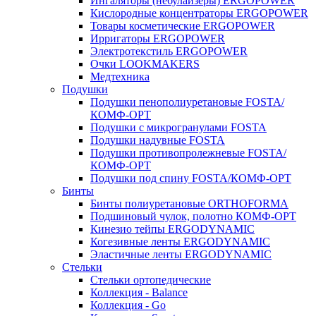
Ингаляторы (небулайзеры) ERGOPOWER
Кислородные концентраторы ERGOPOWER
Товары косметические ERGOPOWER
Ирригаторы ERGOPOWER
Электротекстиль ERGOPOWER
Очки LOOKMAKERS
Медтехника
Подушки
Подушки пенополиуретановые FOSTA/
КОМФ-ОРТ
Подушки с микрогранулами FOSTA
Подушки надувные FOSTA
Подушки противопролежневые FOSTA/
КОМФ-ОРТ
Подушки под спину FOSTA/КОМФ-ОРТ
Бинты
Бинты полиуретановые ORTHOFORMA
Подшиновый чулок, полотно КОМФ-ОРТ
Кинезио тейпы ERGODYNAMIC
Когезивные ленты ERGODYNAMIC
Эластичные ленты ERGODYNAMIC
Стельки
Стельки ортопедические
Коллекция - Balance
Коллекция - Go