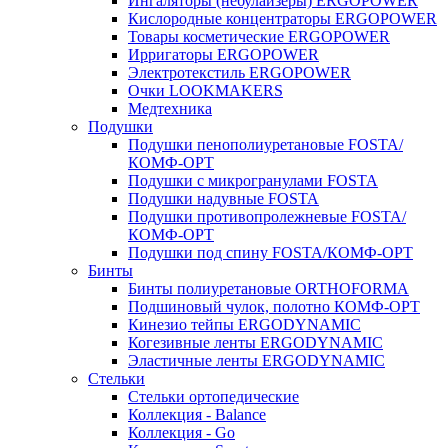
Ингаляторы (небулайзеры) ERGOPOWER
Кислородные концентраторы ERGOPOWER
Товары косметические ERGOPOWER
Ирригаторы ERGOPOWER
Электротекстиль ERGOPOWER
Очки LOOKMAKERS
Медтехника
Подушки
Подушки пенополиуретановые FOSTA/
КОМФ-ОРТ
Подушки с микрогранулами FOSTA
Подушки надувные FOSTA
Подушки противопролежневые FOSTA/
КОМФ-ОРТ
Подушки под спину FOSTA/КОМФ-ОРТ
Бинты
Бинты полиуретановые ORTHOFORMA
Подшиновый чулок, полотно КОМФ-ОРТ
Кинезио тейпы ERGODYNAMIC
Когезивные ленты ERGODYNAMIC
Эластичные ленты ERGODYNAMIC
Стельки
Стельки ортопедические
Коллекция - Balance
Коллекция - Go