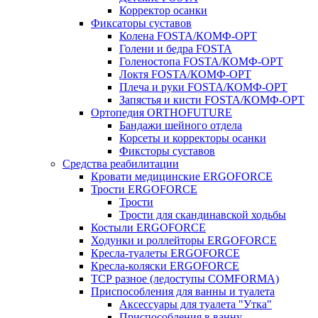
Корректор осанки
Фиксаторы суставов
Колена FOSTA/КОМФ-ОРТ
Голени и бедра FOSTA
Голеностопа FOSTA/КОМФ-ОРТ
Локтя FOSTA/КОМФ-ОРТ
Плеча и руки FOSTA/КОМФ-ОРТ
Запястья и кисти FOSTA/КОМФ-ОРТ
Ортопедия ORTHOFUTURE
Бандажи шейного отдела
Корсеты и корректоры осанки
Фиксторы суставов
Средства реабилитации
Кровати медицинские ERGOFORCE
Трости ERGOFORCE
Трости
Трости для скандинавской ходьбы
Костыли ERGOFORCE
Ходунки и роллейторы ERGOFORCE
Кресла-туалеты ERGOFORCE
Кресла-коляски ERGOFORCE
ТСР разное (ледоступы COMFORMA)
Приспособления для ванны и туалета
Аксессуары для туалета "Утка"
Приспособления в ванну