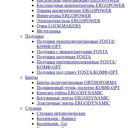
Ингаляторы (небулайзеры) ERGOPOWER
Кислородные концентраторы ERGOPOWER
Товары косметические ERGOPOWER
Ирригаторы ERGOPOWER
Электротекстиль ERGOPOWER
Очки LOOKMAKERS
Медтехника
Подушки
Подушки пенополиуретановые FOSTA/
КОМФ-ОРТ
Подушки с микрогранулами FOSTA
Подушки надувные FOSTA
Подушки противопролежневые FOSTA/
КОМФ-ОРТ
Подушки под спину FOSTA/КОМФ-ОРТ
Бинты
Бинты полиуретановые ORTHOFORMA
Подшиновый чулок, полотно КОМФ-ОРТ
Кинезио тейпы ERGODYNAMIC
Когезивные ленты ERGODYNAMIC
Эластичные ленты ERGODYNAMIC
Стельки
Стельки ортопедические
Коллекция - Balance
Коллекция - Go