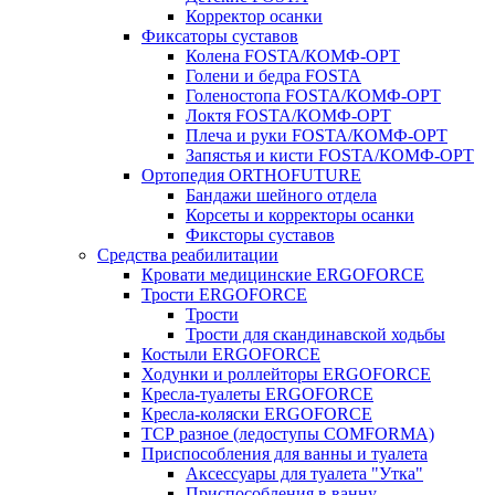
Корректор осанки
Фиксаторы суставов
Колена FOSTA/КОМФ-ОРТ
Голени и бедра FOSTA
Голеностопа FOSTA/КОМФ-ОРТ
Локтя FOSTA/КОМФ-ОРТ
Плеча и руки FOSTA/КОМФ-ОРТ
Запястья и кисти FOSTA/КОМФ-ОРТ
Ортопедия ORTHOFUTURE
Бандажи шейного отдела
Корсеты и корректоры осанки
Фиксторы суставов
Средства реабилитации
Кровати медицинские ERGOFORCE
Трости ERGOFORCE
Трости
Трости для скандинавской ходьбы
Костыли ERGOFORCE
Ходунки и роллейторы ERGOFORCE
Кресла-туалеты ERGOFORCE
Кресла-коляски ERGOFORCE
ТСР разное (ледоступы COMFORMA)
Приспособления для ванны и туалета
Аксессуары для туалета "Утка"
Приспособления в ванну