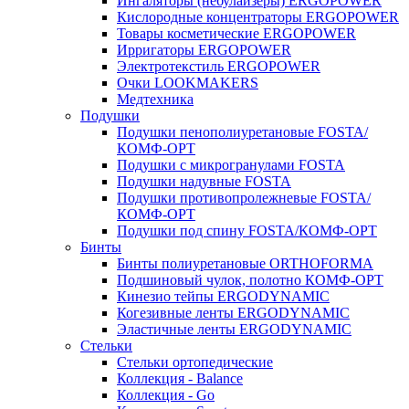
Ингаляторы (небулайзеры) ERGOPOWER
Кислородные концентраторы ERGOPOWER
Товары косметические ERGOPOWER
Ирригаторы ERGOPOWER
Электротекстиль ERGOPOWER
Очки LOOKMAKERS
Медтехника
Подушки
Подушки пенополиуретановые FOSTA/
КОМФ-ОРТ
Подушки с микрогранулами FOSTA
Подушки надувные FOSTA
Подушки противопролежневые FOSTA/
КОМФ-ОРТ
Подушки под спину FOSTA/КОМФ-ОРТ
Бинты
Бинты полиуретановые ORTHOFORMA
Подшиновый чулок, полотно КОМФ-ОРТ
Кинезио тейпы ERGODYNAMIC
Когезивные ленты ERGODYNAMIC
Эластичные ленты ERGODYNAMIC
Стельки
Стельки ортопедические
Коллекция - Balance
Коллекция - Go