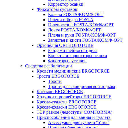
Корректор осанки
Фиксаторы суставов
Колена FOSTA/КОМФ-ОРТ
Голени и бедра FOSTA
Голеностопа FOSTA/КОМФ-ОРТ
Локтя FOSTA/КОМФ-ОРТ
Плеча и руки FOSTA/КОМФ-ОРТ
Запястья и кисти FOSTA/КОМФ-ОРТ
Ортопедия ORTHOFUTURE
Бандажи шейного отдела
Корсеты и корректоры осанки
Фиксторы суставов
Средства реабилитации
Кровати медицинские ERGOFORCE
Трости ERGOFORCE
Трости
Трости для скандинавской ходьбы
Костыли ERGOFORCE
Ходунки и роллейторы ERGOFORCE
Кресла-туалеты ERGOFORCE
Кресла-коляски ERGOFORCE
ТСР разное (ледоступы COMFORMA)
Приспособления для ванны и туалета
Аксессуары для туалета "Утка"
Приспособления в ванну