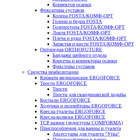
Корректор осанки
Фиксаторы суставов
Колена FOSTA/КОМФ-ОРТ
Голени и бедра FOSTA
Голеностопа FOSTA/КОМФ-ОРТ
Локтя FOSTA/КОМФ-ОРТ
Плеча и руки FOSTA/КОМФ-ОРТ
Запястья и кисти FOSTA/КОМФ-ОРТ
Ортопедия ORTHOFUTURE
Бандажи шейного отдела
Корсеты и корректоры осанки
Фиксторы суставов
Средства реабилитации
Кровати медицинские ERGOFORCE
Трости ERGOFORCE
Трости
Трости для скандинавской ходьбы
Костыли ERGOFORCE
Ходунки и роллейторы ERGOFORCE
Кресла-туалеты ERGOFORCE
Кресла-коляски ERGOFORCE
ТСР разное (ледоступы COMFORMA)
Приспособления для ванны и туалета
Аксессуары для туалета "Утка"
Приспособления в ванну