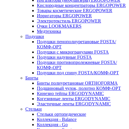
Ингаляторы (небулайзеры) ERGOPOWER
Кислородные концентраторы ERGOPOWER
Товары косметические ERGOPOWER
Ирригаторы ERGOPOWER
Электротекстиль ERGOPOWER
Очки LOOKMAKERS
Медтехника
Подушки
Подушки пенополиуретановые FOSTA/
КОМФ-ОРТ
Подушки с микрогранулами FOSTA
Подушки надувные FOSTA
Подушки противопролежневые FOSTA/
КОМФ-ОРТ
Подушки под спину FOSTA/КОМФ-ОРТ
Бинты
Бинты полиуретановые ORTHOFORMA
Подшиновый чулок, полотно КОМФ-ОРТ
Кинезио тейпы ERGODYNAMIC
Когезивные ленты ERGODYNAMIC
Эластичные ленты ERGODYNAMIC
Стельки
Стельки ортопедические
Коллекция - Balance
Коллекция - Go