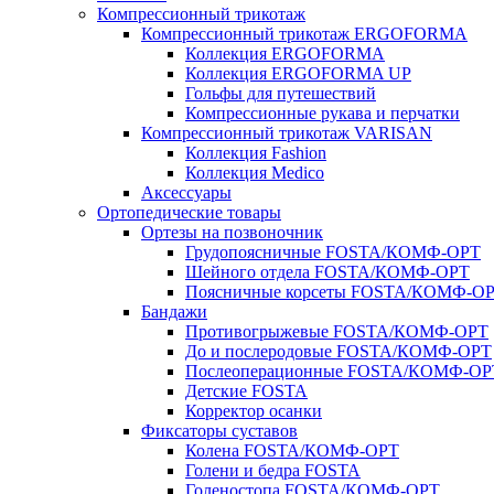
Компрессионный трикотаж
Компрессионный трикотаж ERGOFORMA
Коллекция ERGOFORMA
Коллекция ERGOFORMA UP
Гольфы для путешествий
Компрессионные рукава и перчатки
Компрессионный трикотаж VARISAN
Коллекция Fashion
Коллекция Medico
Аксессуары
Ортопедические товары
Ортезы на позвоночник
Грудопоясничные FOSTA/КОМФ-ОРТ
Шейного отдела FOSTA/КОМФ-ОРТ
Поясничные корсеты FOSTA/КОМФ-О
Бандажи
Противогрыжевые FOSTA/КОМФ-ОРТ
До и послеродовые FOSTA/КОМФ-ОРТ
Послеоперационные FOSTA/КОМФ-ОР
Детские FOSTA
Корректор осанки
Фиксаторы суставов
Колена FOSTA/КОМФ-ОРТ
Голени и бедра FOSTA
Голеностопа FOSTA/КОМФ-ОРТ