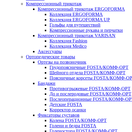
Компрессионный трикотаж
Компрессионный трикотаж ERGOFORMA
Коллекция ERGOFORMA
Коллекция ERGOFORMA UP
Гольфы для путешествий
Компрессионные рукава и перчатки
Компрессионный трикотаж VARISAN
Коллекция Fashion
Коллекция Medico
Аксессуары
Ортопедические товары
Ортезы на позвоночник
Грудопоясничные FOSTA/КОМФ-ОРТ
Шейного отдела FOSTA/КОМФ-ОРТ
Поясничные корсеты FOSTA/КОМФ-О
Бандажи
Противогрыжевые FOSTA/КОМФ-ОРТ
До и послеродовые FOSTA/КОМФ-ОРТ
Послеоперационные FOSTA/КОМФ-ОР
Детские FOSTA
Корректор осанки
Фиксаторы суставов
Колена FOSTA/КОМФ-ОРТ
Голени и бедра FOSTA
Голеностопа FOSTA/КОМФ-ОРТ