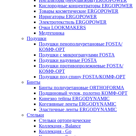
Ингаляторы (небулайзеры) ERGOPOWER
Кислородные концентраторы ERGOPOWER
Товары косметические ERGOPOWER
Ирригаторы ERGOPOWER
Электротекстиль ERGOPOWER
Очки LOOKMAKERS
Медтехника
Подушки
Подушки пенополиуретановые FOSTA/
КОМФ-ОРТ
Подушки с микрогранулами FOSTA
Подушки надувные FOSTA
Подушки противопролежневые FOSTA/
КОМФ-ОРТ
Подушки под спину FOSTA/КОМФ-ОРТ
Бинты
Бинты полиуретановые ORTHOFORMA
Подшиновый чулок, полотно КОМФ-ОРТ
Кинезио тейпы ERGODYNAMIC
Когезивные ленты ERGODYNAMIC
Эластичные ленты ERGODYNAMIC
Стельки
Стельки ортопедические
Коллекция - Balance
Коллекция - Go