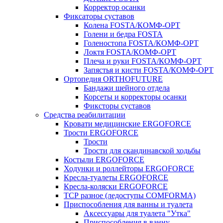
Корректор осанки
Фиксаторы суставов
Колена FOSTA/КОМФ-ОРТ
Голени и бедра FOSTA
Голеностопа FOSTA/КОМФ-ОРТ
Локтя FOSTA/КОМФ-ОРТ
Плеча и руки FOSTA/КОМФ-ОРТ
Запястья и кисти FOSTA/КОМФ-ОРТ
Ортопедия ORTHOFUTURE
Бандажи шейного отдела
Корсеты и корректоры осанки
Фиксторы суставов
Средства реабилитации
Кровати медицинские ERGOFORCE
Трости ERGOFORCE
Трости
Трости для скандинавской ходьбы
Костыли ERGOFORCE
Ходунки и роллейторы ERGOFORCE
Кресла-туалеты ERGOFORCE
Кресла-коляски ERGOFORCE
ТСР разное (ледоступы COMFORMA)
Приспособления для ванны и туалета
Аксессуары для туалета "Утка"
Приспособления в ванну