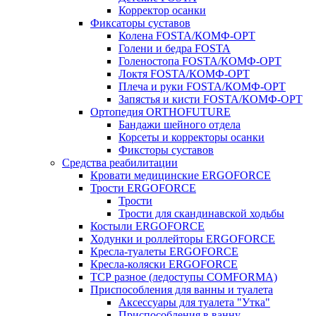
Корректор осанки
Фиксаторы суставов
Колена FOSTA/КОМФ-ОРТ
Голени и бедра FOSTA
Голеностопа FOSTA/КОМФ-ОРТ
Локтя FOSTA/КОМФ-ОРТ
Плеча и руки FOSTA/КОМФ-ОРТ
Запястья и кисти FOSTA/КОМФ-ОРТ
Ортопедия ORTHOFUTURE
Бандажи шейного отдела
Корсеты и корректоры осанки
Фиксторы суставов
Средства реабилитации
Кровати медицинские ERGOFORCE
Трости ERGOFORCE
Трости
Трости для скандинавской ходьбы
Костыли ERGOFORCE
Ходунки и роллейторы ERGOFORCE
Кресла-туалеты ERGOFORCE
Кресла-коляски ERGOFORCE
ТСР разное (ледоступы COMFORMA)
Приспособления для ванны и туалета
Аксессуары для туалета "Утка"
Приспособления в ванну