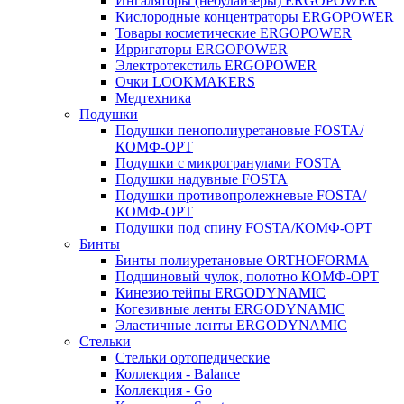
Ингаляторы (небулайзеры) ERGOPOWER
Кислородные концентраторы ERGOPOWER
Товары косметические ERGOPOWER
Ирригаторы ERGOPOWER
Электротекстиль ERGOPOWER
Очки LOOKMAKERS
Медтехника
Подушки
Подушки пенополиуретановые FOSTA/
КОМФ-ОРТ
Подушки с микрогранулами FOSTA
Подушки надувные FOSTA
Подушки противопролежневые FOSTA/
КОМФ-ОРТ
Подушки под спину FOSTA/КОМФ-ОРТ
Бинты
Бинты полиуретановые ORTHOFORMA
Подшиновый чулок, полотно КОМФ-ОРТ
Кинезио тейпы ERGODYNAMIC
Когезивные ленты ERGODYNAMIC
Эластичные ленты ERGODYNAMIC
Стельки
Стельки ортопедические
Коллекция - Balance
Коллекция - Go