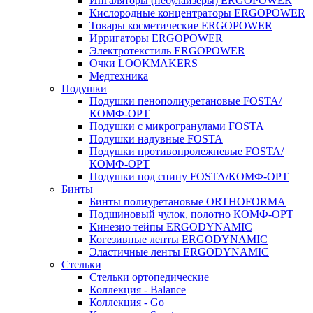
Ингаляторы (небулайзеры) ERGOPOWER
Кислородные концентраторы ERGOPOWER
Товары косметические ERGOPOWER
Ирригаторы ERGOPOWER
Электротекстиль ERGOPOWER
Очки LOOKMAKERS
Медтехника
Подушки
Подушки пенополиуретановые FOSTA/
КОМФ-ОРТ
Подушки с микрогранулами FOSTA
Подушки надувные FOSTA
Подушки противопролежневые FOSTA/
КОМФ-ОРТ
Подушки под спину FOSTA/КОМФ-ОРТ
Бинты
Бинты полиуретановые ORTHOFORMA
Подшиновый чулок, полотно КОМФ-ОРТ
Кинезио тейпы ERGODYNAMIC
Когезивные ленты ERGODYNAMIC
Эластичные ленты ERGODYNAMIC
Стельки
Стельки ортопедические
Коллекция - Balance
Коллекция - Go