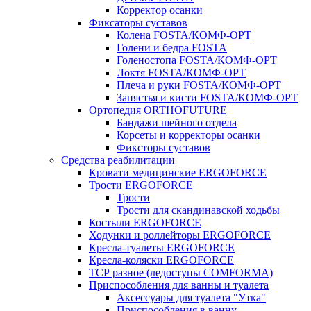
Корректор осанки
Фиксаторы суставов
Колена FOSTA/КОМФ-ОРТ
Голени и бедра FOSTA
Голеностопа FOSTA/КОМФ-ОРТ
Локтя FOSTA/КОМФ-ОРТ
Плеча и руки FOSTA/КОМФ-ОРТ
Запястья и кисти FOSTA/КОМФ-ОРТ
Ортопедия ORTHOFUTURE
Бандажи шейного отдела
Корсеты и корректоры осанки
Фиксторы суставов
Средства реабилитации
Кровати медицинские ERGOFORCE
Трости ERGOFORCE
Трости
Трости для скандинавской ходьбы
Костыли ERGOFORCE
Ходунки и роллейторы ERGOFORCE
Кресла-туалеты ERGOFORCE
Кресла-коляски ERGOFORCE
ТСР разное (ледоступы COMFORMA)
Приспособления для ванны и туалета
Аксессуары для туалета "Утка"
Приспособления в ванну