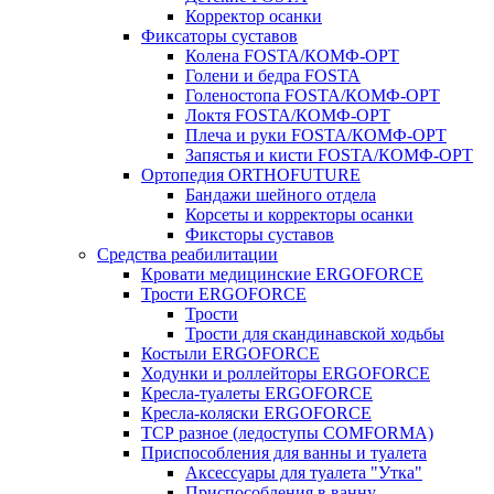
Корректор осанки
Фиксаторы суставов
Колена FOSTA/КОМФ-ОРТ
Голени и бедра FOSTA
Голеностопа FOSTA/КОМФ-ОРТ
Локтя FOSTA/КОМФ-ОРТ
Плеча и руки FOSTA/КОМФ-ОРТ
Запястья и кисти FOSTA/КОМФ-ОРТ
Ортопедия ORTHOFUTURE
Бандажи шейного отдела
Корсеты и корректоры осанки
Фиксторы суставов
Средства реабилитации
Кровати медицинские ERGOFORCE
Трости ERGOFORCE
Трости
Трости для скандинавской ходьбы
Костыли ERGOFORCE
Ходунки и роллейторы ERGOFORCE
Кресла-туалеты ERGOFORCE
Кресла-коляски ERGOFORCE
ТСР разное (ледоступы COMFORMA)
Приспособления для ванны и туалета
Аксессуары для туалета "Утка"
Приспособления в ванну