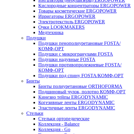
Ингаляторы (небулайзеры) ERGOPOWER
Кислородные концентраторы ERGOPOWER
Товары косметические ERGOPOWER
Ирригаторы ERGOPOWER
Электротекстиль ERGOPOWER
Очки LOOKMAKERS
Медтехника
Подушки
Подушки пенополиуретановые FOSTA/
КОМФ-ОРТ
Подушки с микрогранулами FOSTA
Подушки надувные FOSTA
Подушки противопролежневые FOSTA/
КОМФ-ОРТ
Подушки под спину FOSTA/КОМФ-ОРТ
Бинты
Бинты полиуретановые ORTHOFORMA
Подшиновый чулок, полотно КОМФ-ОРТ
Кинезио тейпы ERGODYNAMIC
Когезивные ленты ERGODYNAMIC
Эластичные ленты ERGODYNAMIC
Стельки
Стельки ортопедические
Коллекция - Balance
Коллекция - Go