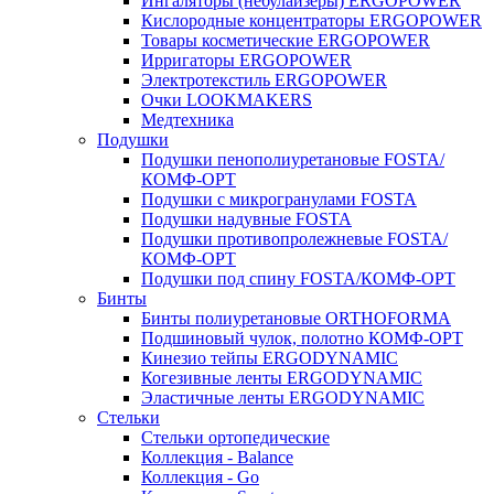
Ингаляторы (небулайзеры) ERGOPOWER
Кислородные концентраторы ERGOPOWER
Товары косметические ERGOPOWER
Ирригаторы ERGOPOWER
Электротекстиль ERGOPOWER
Очки LOOKMAKERS
Медтехника
Подушки
Подушки пенополиуретановые FOSTA/
КОМФ-ОРТ
Подушки с микрогранулами FOSTA
Подушки надувные FOSTA
Подушки противопролежневые FOSTA/
КОМФ-ОРТ
Подушки под спину FOSTA/КОМФ-ОРТ
Бинты
Бинты полиуретановые ORTHOFORMA
Подшиновый чулок, полотно КОМФ-ОРТ
Кинезио тейпы ERGODYNAMIC
Когезивные ленты ERGODYNAMIC
Эластичные ленты ERGODYNAMIC
Стельки
Стельки ортопедические
Коллекция - Balance
Коллекция - Go