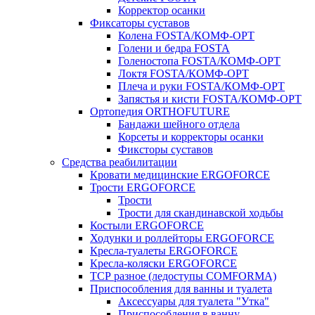
Корректор осанки
Фиксаторы суставов
Колена FOSTA/КОМФ-ОРТ
Голени и бедра FOSTA
Голеностопа FOSTA/КОМФ-ОРТ
Локтя FOSTA/КОМФ-ОРТ
Плеча и руки FOSTA/КОМФ-ОРТ
Запястья и кисти FOSTA/КОМФ-ОРТ
Ортопедия ORTHOFUTURE
Бандажи шейного отдела
Корсеты и корректоры осанки
Фиксторы суставов
Средства реабилитации
Кровати медицинские ERGOFORCE
Трости ERGOFORCE
Трости
Трости для скандинавской ходьбы
Костыли ERGOFORCE
Ходунки и роллейторы ERGOFORCE
Кресла-туалеты ERGOFORCE
Кресла-коляски ERGOFORCE
ТСР разное (ледоступы COMFORMA)
Приспособления для ванны и туалета
Аксессуары для туалета "Утка"
Приспособления в ванну