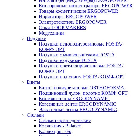
Ингаляторы (небулайзеры) ERGOPOWER
Кислородные концентраторы ERGOPOWER
Товары косметические ERGOPOWER
Ирригаторы ERGOPOWER
Электротекстиль ERGOPOWER
Очки LOOKMAKERS
Медтехника
Подушки
Подушки пенополиуретановые FOSTA/
КОМФ-ОРТ
Подушки с микрогранулами FOSTA
Подушки надувные FOSTA
Подушки противопролежневые FOSTA/
КОМФ-ОРТ
Подушки под спину FOSTA/КОМФ-ОРТ
Бинты
Бинты полиуретановые ORTHOFORMA
Подшиновый чулок, полотно КОМФ-ОРТ
Кинезио тейпы ERGODYNAMIC
Когезивные ленты ERGODYNAMIC
Эластичные ленты ERGODYNAMIC
Стельки
Стельки ортопедические
Коллекция - Balance
Коллекция - Go