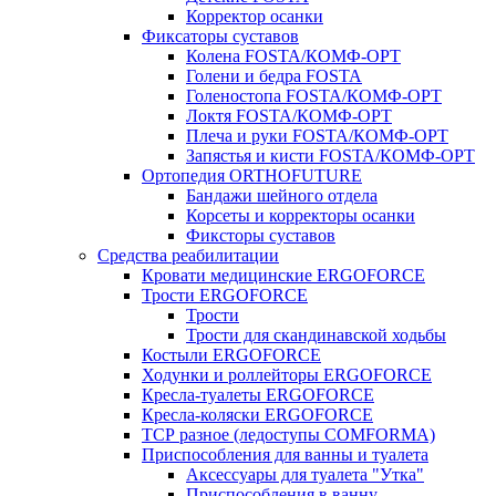
Корректор осанки
Фиксаторы суставов
Колена FOSTA/КОМФ-ОРТ
Голени и бедра FOSTA
Голеностопа FOSTA/КОМФ-ОРТ
Локтя FOSTA/КОМФ-ОРТ
Плеча и руки FOSTA/КОМФ-ОРТ
Запястья и кисти FOSTA/КОМФ-ОРТ
Ортопедия ORTHOFUTURE
Бандажи шейного отдела
Корсеты и корректоры осанки
Фиксторы суставов
Средства реабилитации
Кровати медицинские ERGOFORCE
Трости ERGOFORCE
Трости
Трости для скандинавской ходьбы
Костыли ERGOFORCE
Ходунки и роллейторы ERGOFORCE
Кресла-туалеты ERGOFORCE
Кресла-коляски ERGOFORCE
ТСР разное (ледоступы COMFORMA)
Приспособления для ванны и туалета
Аксессуары для туалета "Утка"
Приспособления в ванну